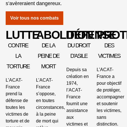
s’avèreraient dangereux.
Voir tous nos combats
LUTTE
ABOLITION
DÉFENSE
PROT
CONTRE
DE LA
DU DROIT
DES
LA
PEINE DE
D’ASILE
VICTIMES
TORTURE
MORT
Depuis sa
L’ACAT-
création en
France a
L’ACAT-
L’ACAT-
1974,
pour objectif
France
France
l’ACAT-
de protéger,
prend la
s’oppose,
France
accompagner
défense de
en toutes
fournit une
et soutenir
toutes les
circonstances,
assistance
les victimes,
victimes de
à la peine
aux
sans
torture et de
de mort qui
victimes et
distinction.