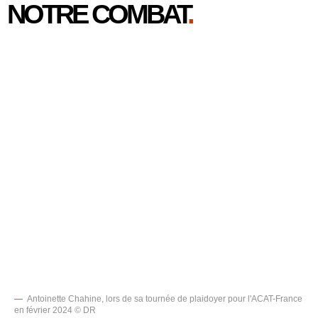
NOTRE COMBAT
.
—
Antoinette Chahine, lors de sa tournée de plaidoyer pour l'ACAT-France
en février 2024 © DR
“
Les prières de ma mère et celles des
toutes celles et ceux qui m’ont
soutenue, y compris au sein de
l’ACAT-France, m’ont aidée à
surmonter cette épreuve. Grâce à
elles, j’ai refusé de porter un faux
témoignage qui m’aurait condamnée
à la peine de mort.
Antoinette Chahine, ambassadrice ACAT-France
au Liban
Voir tous les témoignages