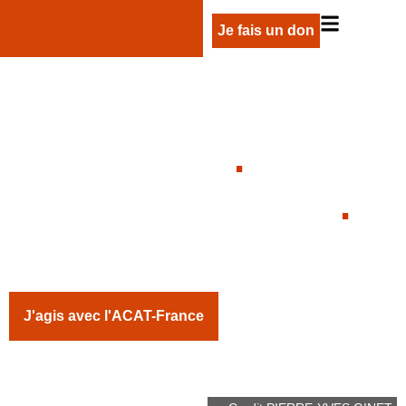
Je fais un don
NI TORTURE
.
NI PEINE DE MORT
.
LE SITE DE L’ACTION DES CHRÉTIENS POUR
L’ABOLITION DE LA TORTURE
J'agis avec l'ACAT-France