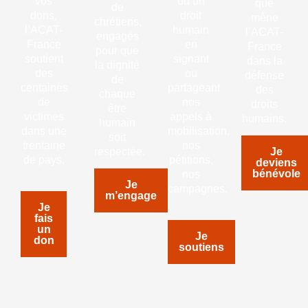
vos
ou un
que
de
dons,
droit
mène
chrétiens,
l’ACAT-
humain
l’ACAT-
engagés
France
en
France
pour que
soutient
signant
dans la
la dignité
des
ou
défense
de
centaines
partageant
des
chaque
de
nos
droits
être
victimes
appels à
humains.
humain
dans une
mobilisation,
soit
trentaine
nos
respectée.
Je
de pays.
pétitions,
deviens
bénévole
nos
Je
campagnes.
m’engage
Je
fais
un
Je
don
soutiens