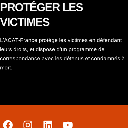
Je fais un don
ACTION DES CHRÉTIENS POUR L'ABOLITION DE LA
TORTURE
7 rue Georges Lardennois
75019 PARIS
Tél:
+33 (0)1 40 40 42 43
E-mail :
acat@acatfrance.fr