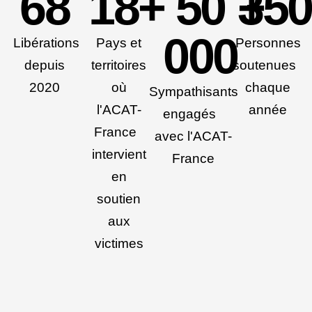
68
18
+
50
+
350
000
Libérations
Pays et
Personnes
depuis
territoires
soutenues
2020
où
chaque
Sympathisants
l'ACAT-
année
engagés
France
avec l'ACAT-
intervient
France
en
soutien
aux
victimes