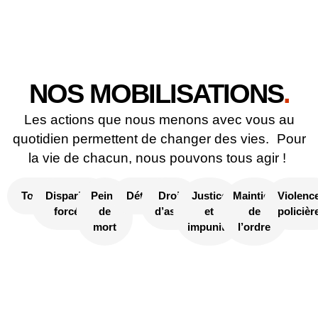
NOS MOBILISATIONS
.
Les actions que nous menons avec vous au
quotidien permettent de changer des vies. Pour
la vie de chacun, nous pouvons tous agir !
Torture
Disparition
Peine
Détention
Droit
Justice
Maintien
Violenc
forcées
de
d’asile
et
de
policièr
mort
impunité
l’ordre