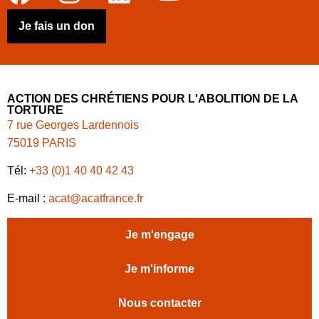
Je m'engage
Je m'informe
Nous contacter
NOS COMBATS
J’AGIS
Lutte contre la torture
Lutte contre la torture
Abolition de la peine de
Abolition de la peine de
mort
mort
Défendre le droit d’asile
Défendre le droit d’asile
Protection des victimes
Protection des victimes
NOS RESSOURCES
JE SOUTIENS
Le magazine Humains
Lutte contre la torture
Abolition de la peine de
mort
Défendre le droit d’asile