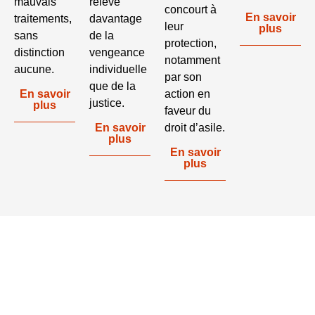
mauvais
relève
concourt à
En savoir
traitements,
davantage
leur
plus
sans
de la
protection,
distinction
vengeance
notamment
aucune.
individuelle
par son
que de la
En savoir
action en
justice.
plus
faveur du
En savoir
droit d’asile.
plus
En savoir
plus
ENSEMBLE,
PORTONS LA
FLAMME DE